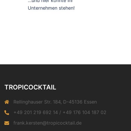
…und hier könnte Ihr
Unternehmen stehen!
TROPICOCKTAIL
Rellinghauser Str. 184, D-45136 Essen
+49 201 219 692 14 / +49 176 104 187 02
frank.kersten@tropicocktail.de